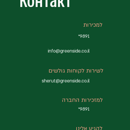
Контакт
למכירות
9891*
info@greenside.co
.il
לשירות לקוחות גולשים
sherut@greenside.co
.il
למזכירות החברה
9891*
להגיע אלינו