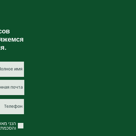
сов
вяжемся
я.
הנני מאש
והסכמתי