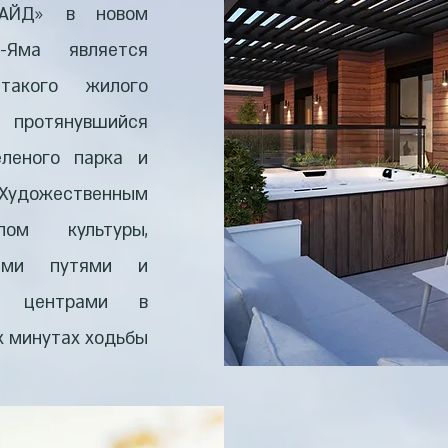
САЙД» в новом
-Яма является
такого жилого
 протянувшийся
еленого парка и
дожественным
ом культуры,
ными путями и
ыми центрами в
х минутах ходьбы.