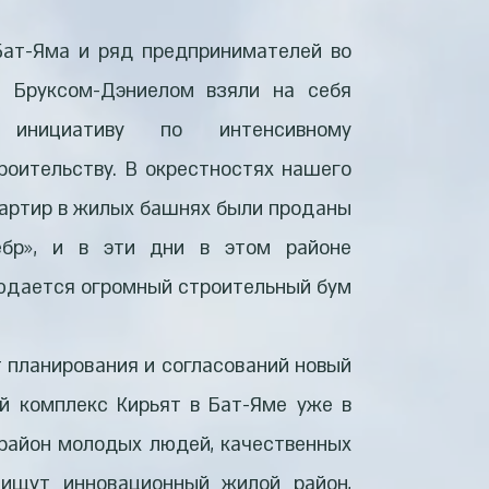
Бат-Яма и ряд предпринимателей во
м Бруксом-Дэниелом взяли на себя
 инициативу по интенсивному
роительству. В окрестностях нашего
вартир в жилых башнях были проданы
ебр», и в эти дни в этом районе
юдается огромный строительный бум.
т планирования и согласований новый
й комплекс Кирьят в Бат-Яме уже в
 район молодых людей, качественных
 ищут инновационный жилой район,