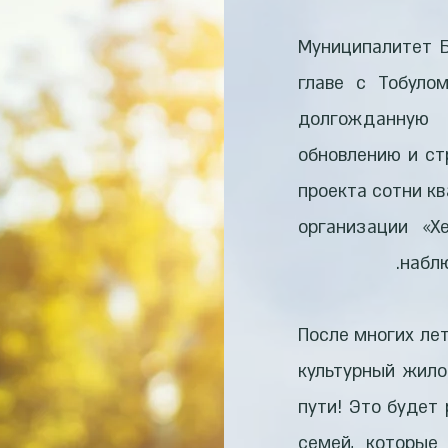
Муниципалитет 
главе с Тобуло
долгожданную
обновлению и ст
проекта сотни к
организации «Х
набл
После многих ле
культурный жило
пути! Это будет
семей, которые