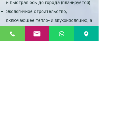
и быстрая ось до города (планируется)
Экологичное строительство,
включающее тепло- и звукоизоляцию, а
также экономичное освещение.
Обшивка здания натуральным камнем
в сочетании с дополнительным
материалом
Подземный паркинг с подготовкой к
электрозарядке
Кладовая и парковка для каждой
квартиры
В каждом доме четыре качественных и
продуманных лифта (всего рассчитано
около 60 квартир).
Каждые два лифта обслуживают
отдельное крыло этажа.