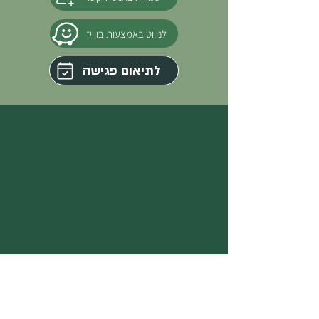
לניווט באמצעות בווייז
לתיאום פגישה
רובע מגורים חדש ומיוחד בקרית התרבות של בת ים.
דירות 2,3,4,5 חדרים ופנטהאוזים מפנקים.
הפרויקט יושב ממש על פארק מדהים ובצמוד למוזיאון בת ים.
נגישות מושלמת הן לעיר הגדולה באמצעות ״מהיר לעיר״